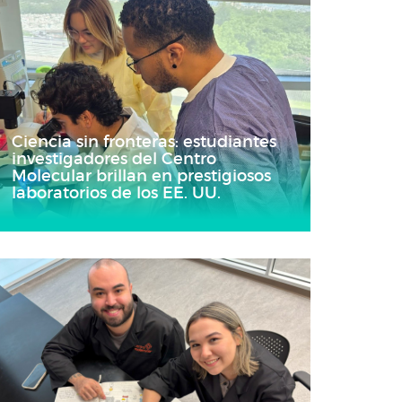
Ciencia sin fronteras: estudiantes
investigadores del Centro
Molecular brillan en prestigiosos
laboratorios de los EE. UU.