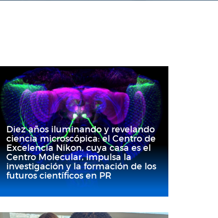
Diez años iluminando y revelando
ciencia microscópica: el Centro de
Excelencia Nikon, cuya casa es el
Centro Molecular, impulsa la
investigación y la formación de los
futuros científicos en PR