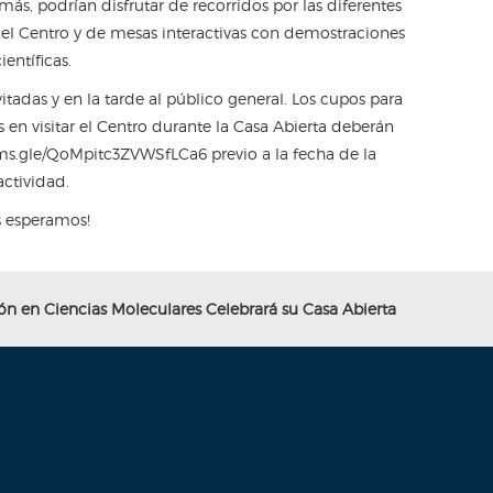
más, podrían disfrutar de recorridos por las diferentes
del Centro y de mesas interactivas con demostraciones
ientíficas.
tadas y en la tarde al público general. Los cupos para
s en visitar el Centro durante la Casa Abierta deberán
orms.gle/QoMpitc3ZVWSfLCa6 previo a la fecha de la
actividad.
s esperamos!
ón en Ciencias Moleculares Celebrará su Casa Abierta