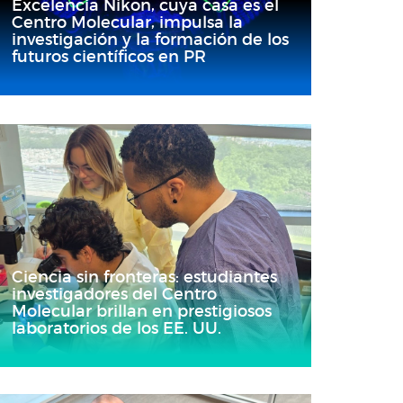
Excelencia Nikon, cuya casa es el
Centro Molecular, impulsa la
investigación y la formación de los
futuros científicos en PR
Ciencia sin fronteras: estudiantes
investigadores del Centro
Molecular brillan en prestigiosos
laboratorios de los EE. UU.