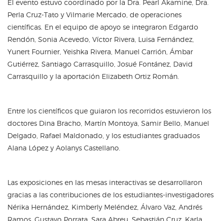
El evento estuvo coordinado por la Dra. Pearl Akamine, Dra.
Perla Cruz-Tato y Vilmarie Mercado, de operaciones
científicas. En el equipo de apoyo se integraron Edgardo
Rendón, Sonia Acevedo, Víctor Rivera, Luisa Fernández,
Yunert Fournier, Yeishka Rivera, Manuel Carrión, Ámbar
Gutiérrez, Santiago Carrasquillo, Josué Fontánez, David
Carrasquillo y la aportación Elizabeth Ortiz Román.
Entre los científicos que guiaron los recorridos estuvieron los
doctores Dina Bracho, Martín Montoya, Samir Bello, Manuel
Delgado, Rafael Maldonado, y los estudiantes graduados
Alana López y Aolanys Castellano.
Las exposiciones en las mesas interactivas se desarrollaron
gracias a las contribuciones de los estudiantes-investigadores
Nérika Hernández, Kimberly Meléndez, Álvaro Vaz, Andrés
Ramos, Gustavo Porrata, Sara Abreu, Sebastián Cruz, Karla