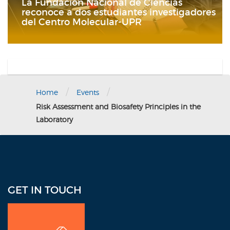
La Fundación Nacional de Ciencias
reconoce a dos estudiantes investigadores
del Centro Molecular-UPR
/
/
Home
Events
Risk Assessment and Biosafety Principles in the
Laboratory
GET IN TOUCH